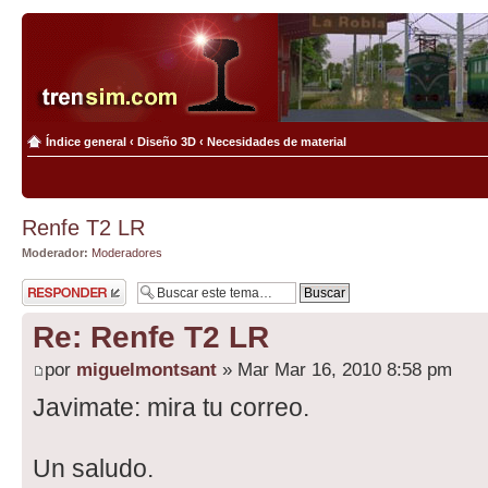
Índice general
‹
Diseño 3D
‹
Necesidades de material
Renfe T2 LR
Moderador:
Moderadores
Publicar una
respuesta
Re: Renfe T2 LR
por
miguelmontsant
» Mar Mar 16, 2010 8:58 pm
Javimate: mira tu correo.
Un saludo.